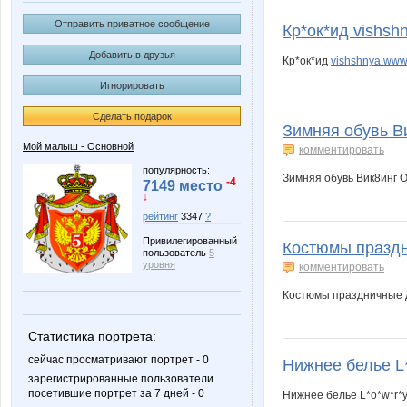
Bureeva
Forseti
Отправить приватное сообщение
Кр*ок*ид vishsh
Добавить в друзья
Кр*ок*ид
vishshnya.www
Игнорировать
Matania
Nata.li
Сделать подарок
Зимняя обувь Ви
Мой малыш - Основной
комментировать
Staya_Ldin
Sunn
популярность:
Зимняя обувь Вик8инг 
-4
7149 место
↓
рейтинг
3347
?
Привилегированный
Костюмы праздн
anutik333
belka
пользователь
5
уровня
комментировать
Костюмы праздничные 
kristimasik
kys197
Статистика портрета:
сейчас просматривают портрет - 0
Нижнее белье L*o
зарегистрированные пользователи
посетившие портрет за 7 дней - 0
Нижнее белье L*o*w*r*y