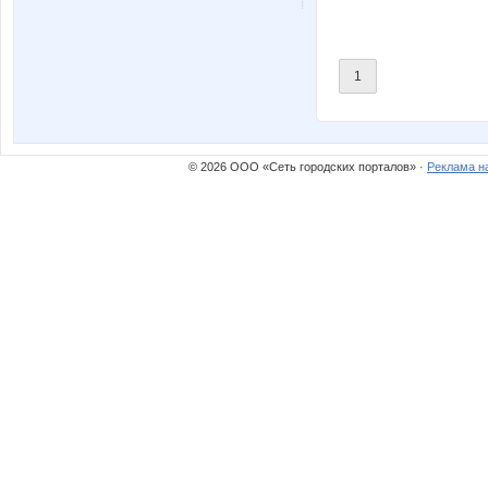
perez-olga
qwertyn
1
мариночка красотулечка
Юлянчи
© 2026 ООО «Сеть городских порталов» ·
Реклама н
Иришка13
К*Р*
НАТАЛИ ТРИКОТАЖ
Пируэтт
Зла
Золот@