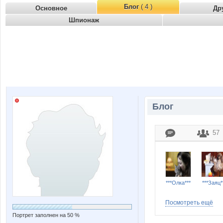
Блог
( 4 )
Основное
Др
Шпионаж
Блог
57
***Олка***
***Заяц*
Посмотреть ещё
Портрет заполнен на 50 %